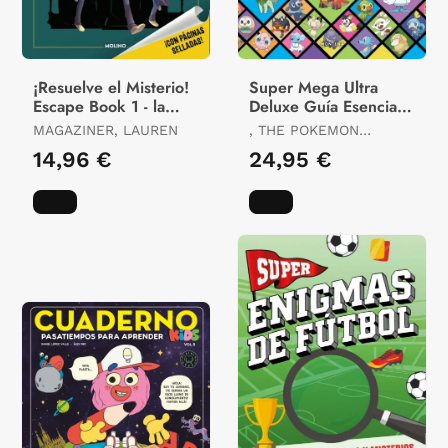
¡Resuelve el Misterio!
Super Mega Ultra
Escape Book 1 - la
Deluxe Guía Esencial
Mansión de los
Definitiva (Guía
MAGAZINER, LAUREN
, THE POKEMON
Enigmas
Pokémon)
COMPANY
14,96 €
24,95 €