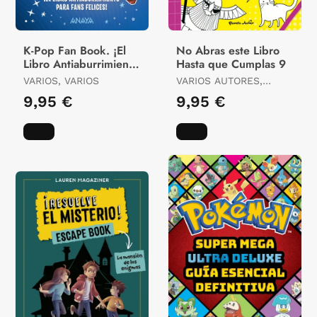
K-Pop Fan Book. ¡El
No Abras este Libro
Libro Antiaburrimiento
Hasta que Cumplas 9
para Fans Felices!
VARIOS, VARIOS
VARIOS AUTORES,
VARIOS AUTORES
9,95 €
9,95 €